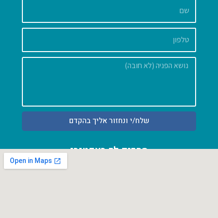
שלח/י ונחזור אליך בהקדם
מחכים לך באקטיבי
רחוב המושבה 42, כרכור