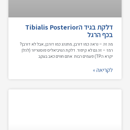
דלקת בגיד הTibialis Posterior
בכף הרגל
מה זה – נראה כמו דורבן, מתנהג כמו דורבן, אבל לא דורבן?
רמז – זה גם לא קיפוד. דלקת הטיביאליס פוסטריור (להלן
יקרא הTP) פעמים רבות אתם חווים כאב בעקב
לקריאה »