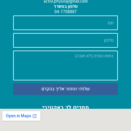
activi.physio@gmail.com
טלפון במשרד
04-7708887
שם
הודעה
שלח/י ונחזור אליך בהקדם
מחכים לך באקטיבי
אחוזה 54 א' פרדס חנה כרכור