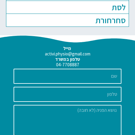
לסת
סחרחורת
מייל
activi.physio@gmail.com
טלפון במשרד
04-7708887
שם
הודעה