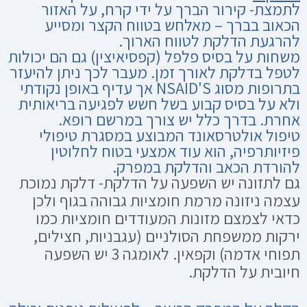
לתמצת- קירור הברך על ידי קרח, על האזור
הכאוב בברך – מאלחש בטווח הקצר ומסייע
להרגעת הדלקת לטווח הארוך.
משחות על בסיס פלפל (קפסיאיצין) גם הם יכולות
לטפל בדלקת לאורך זמן. מעבר לכך ניתן להיעזר
בתרופות מסוג NSAID'S אך עדיף באופן נקודתי
ולא על בסיס קבוע בשל חשש לפגיעה בריאותית
אחרת. בדרך כלל יש צורך במרשם רופא.
טיפול אולטרסאונד המבוצע במסגרת טיפולי
פיזיותרפיה, הוא עוד אמצעי בטוח לחלוטין
להורדת הכאב והדלקת במפרק.
גם לתזונה יש השפעה על הדלקת- דלקת נמוכת
עצמה ניזונה מרמת חומציות גבוהה בגוף ולכן
כדאי לצמצם מזונות המעודדים חומציות כמו
ירקות ממשפחת הסולניים (עגבניות, חצילים,
תפוחי אדמה) וקפאין. לאומגה 3 יש השפעה
חיובית על הדלקת.