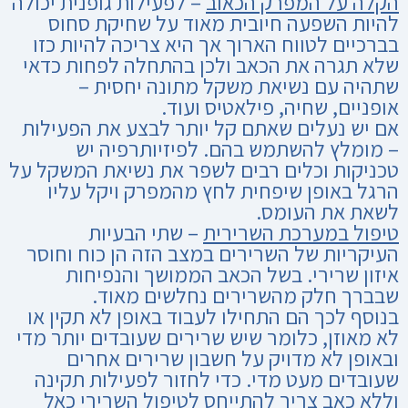
הקלה על המפרק הכאוב
– לפעילות גופנית יכולה
להיות השפעה חיובית מאוד על שחיקת סחוס
בברכיים לטווח הארוך אך היא צריכה להיות כזו
שלא תגרה את הכאב ולכן בהתחלה לפחות כדאי
שתהיה עם נשיאת משקל מתונה יחסית –
אופניים, שחיה, פילאטיס ועוד.
אם יש נעלים שאתם קל יותר לבצע את הפעילות
– מומלץ להשתמש בהם. לפיזיותרפיה יש
טכניקות וכלים רבים לשפר את נשיאת המשקל על
הרגל באופן שיפחית לחץ מהמפרק ויקל עליו
לשאת את העומס.
טיפול במערכת השרירית
– שתי הבעיות
העיקריות של השרירים במצב הזה הן כוח וחוסר
איזון שרירי. בשל הכאב הממושך
והנפיחות
שבברך חלק מהשרירים נחלשים מאוד.
בנוסף לכך הם התחילו לעבוד באופן לא תקין או
לא מאוזן, כלומר שיש שרירים שעובדים יותר מדי
ובאופן לא מדויק על חשבון שרירים אחרים
שעובדים מעט מדי. כדי לחזור לפעילות תקינה
וללא כאב צריך להתייחס לטיפול השרירי כאל