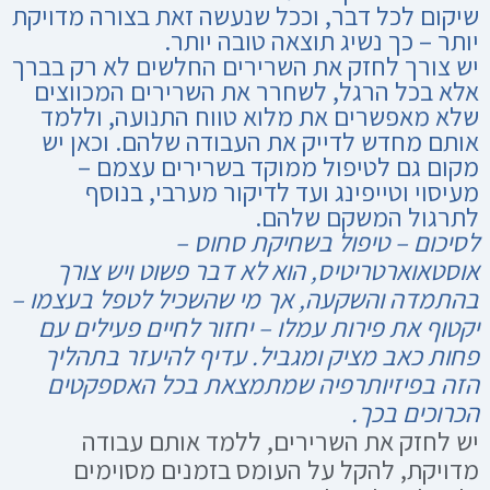
שיקום לכל דבר, וככל שנעשה זאת בצורה מדויקת
יותר – כך נשיג תוצאה טובה יותר.
יש צורך לחזק את השרירים החלשים לא רק בברך
אלא בכל הרגל, לשחרר את השרירים המכווצים
שלא מאפשרים את מלוא טווח התנועה, וללמד
אותם מחדש לדייק את העבודה שלהם. וכאן יש
מקום גם לטיפול ממוקד בשרירים עצמם –
מעיסוי
וטייפינג
ועד ל
דיקור מערבי
, בנוסף
לתרגול המשקם שלהם.
לסיכום – טיפול בשחיקת סחוס –
אוסטאוארטריטיס, הוא לא דבר פשוט ויש צורך
בהתמדה והשקעה, אך מי שהשכיל לטפל בעצמו –
יקטוף את פירות עמלו – יחזור לחיים פעילים עם
פחות כאב מציק ומגביל. עדיף להיעזר בתהליך
הזה
בפיזיותרפיה
שמתמצאת בכל האספקטים
הכרוכים בכך.
יש לחזק את השרירים, ללמד אותם עבודה
מדויקת, להקל על העומס בזמנים מסוימים