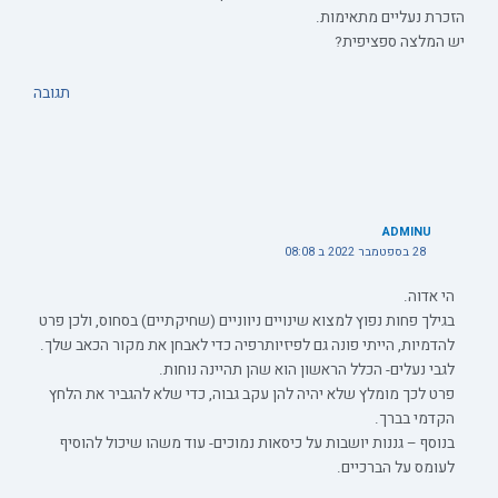
הזכרת נעליים מתאימות.
יש המלצה ספציפית?
תגובה
ADMINU
28 בספטמבר 2022 ב 08:08
הי אדוה.
בגילך פחות נפוץ למצוא שינויים ניווניים (שחיקתיים) בסחוס, ולכן פרט
להדמיות, הייתי פונה גם לפיזיותרפיה כדי לאבחן את מקור הכאב שלך.
לגבי נעלים- הכלל הראשון הוא שהן תהיינה נוחות.
פרט לכך מומלץ שלא יהיה להן עקב גבוה, כדי שלא להגביר את הלחץ
הקדמי בברך.
בנוסף – גננות יושבות על כיסאות נמוכים- עוד משהו שיכול להוסיף
לעומס על הברכיים.