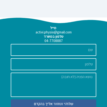
מייל
activi.physio@gmail.com
טלפון במשרד
04-7708887
שם
הודעה
שלח/י ונחזור אליך בהקדם