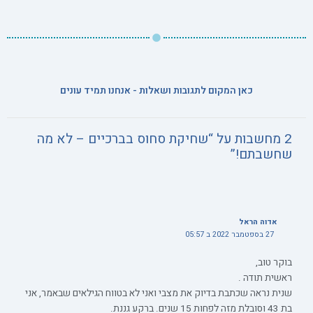
כאן המקום לתגובות ושאלות - אנחנו תמיד עונים
2 מחשבות על “שחיקת סחוס בברכיים – לא מה
שחשבתם!”
אדוה הראל
27 בספטמבר 2022 ב 05:57
בוקר טוב,
ראשית תודה .
שנית נראה שכתבת בדיוק את מצבי ואני לא בטווח הגילאים שבאמר, אני
בת 43 וסובלת מזה לפחות 15 שנים. ברקע גננת.