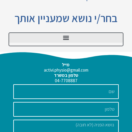
בחר/י נושא שמעניין אותך
לסת / TMJ
מייל
activi.physio@gmail.com
טלפון במשרד
04-7708887
שם
הודעה