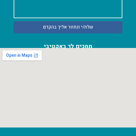
שלח/י ונחזור אליך בהקדם
מחכים לך באקטיבי
אחוזה 54 א' פרדס חנה כרכור