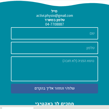
מייל
activi.physio@gmail.com
טלפון במשרד
04-7708887
שם
הודעה
שלח/י ונחזור אליך בהקדם
מחכים לך באקטיבי