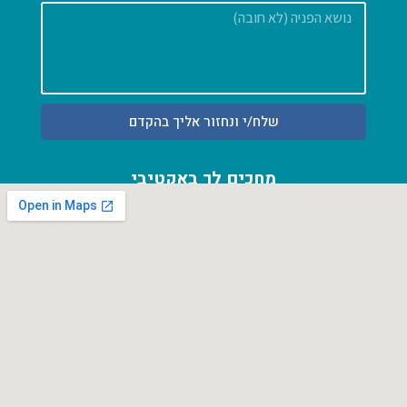
הודעה
שלח/י ונחזור אליך בהקדם
מחכים לך באקטיבי
אחוזה 54 א' פרדס חנה כרכור