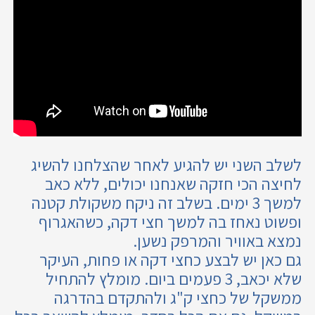
לשלב השני יש להגיע לאחר שהצלחנו להשיג
לחיצה הכי חזקה שאנחנו יכולים, ללא כאב
למשך 3 ימים. בשלב זה ניקח משקולת קטנה
ופשוט נאחז בה למשך חצי דקה, כשהאגרוף
נמצא באוויר והמרפק נשען.
ג
ם כאן יש לבצע כחצי דקה או פחות, העיקר
שלא יכאב, 3 פעמים ביום. מומלץ להתחיל
ממשקל של כחצי ק"ג ולהתקדם בהדרגה