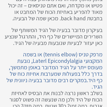
פטיש או מקדחה, ואם אתם טניסאים – זה יכול
מאוד להפריע באחיזת הכוח של המחבט או
בחבטת back hand. מכאן שמה של הבעיה.
בעיקרון מדובר בבעיה של הגיד המשותף של
השרירים המיישרים של כף היד, והתרגול שנציע
כאן יעזור לבעיות שנובעות מבעיה של הגיד.
מרפק טניס (tennis elbow) או בשמה
המקצועי Laterl Epicondylalgia, נובעת
מעומס ייתר על הגיד המדובר באופן מתמשך,
בדרך כלל בפעולות שמערבות אחיזת כוח של
כף היד.במקרים רבים מדובר בבעיה ניוונית של
הגיד.
בשלב ראשון נרצה לבנות את הבסיס לאחיזת
הכוח של היד ולכן מה שנעשה זה פשוט לסגור
אגרוף. כמה זמן? כ30 שניות. כמה חזק? הכי