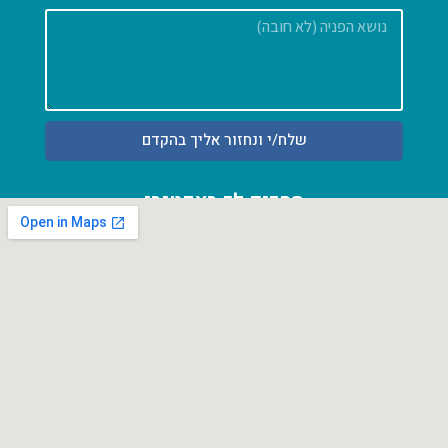
שלח/י ונחזור אליך בהקדם
מחכים לך באקטיבי
רחוב המושבה 42, כרכור