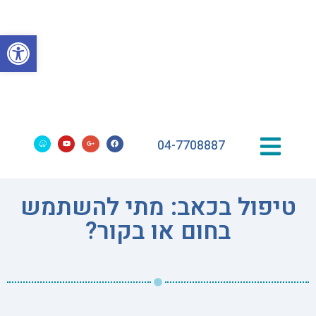
פתח סרגל
04-7708887
טיפול בכאב: מתי להשתמש
בחום או בקור?