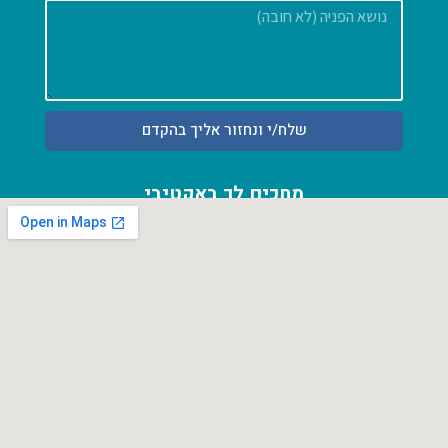
הודעה
שלח/י ונחזור אליך בהקדם
מחכים לך באקטיבי
אחוזה 54 א' פרדס חנה כרכור