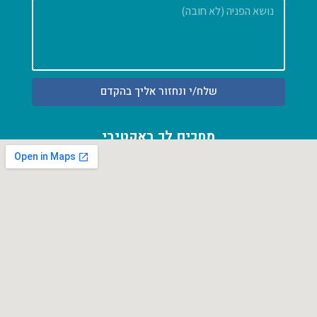
הודעה
שלח/י ונחזור אליך בהקדם
מחכים לך באקטיבי
אחוזה 54 א' פרדס חנה כרכור