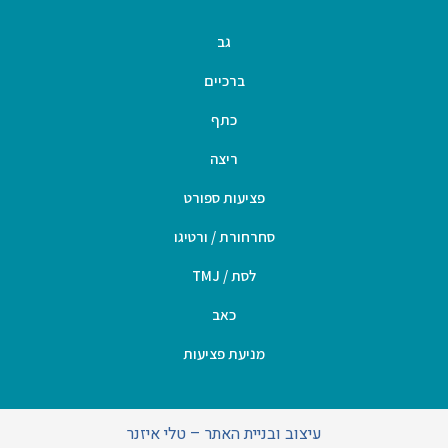
גב
ברכיים
כתף
ריצה
פציעות ספורט
סחרחורת / ורטיגו
לסת / TMJ
כאב
מניעת פציעות
עיצוב ובניית האתר – טלי איזנר