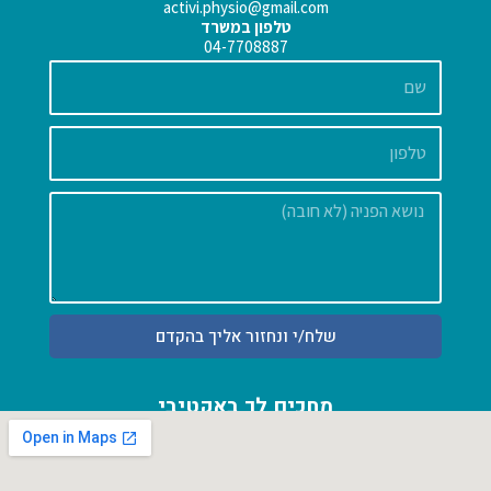
activi.physio@gmail.com
טלפון במשרד
04-7708887
שם
הודעה
שלח/י ונחזור אליך בהקדם
מחכים לך באקטיבי
אחוזה 54 א' פרדס חנה כרכור