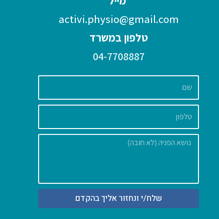
מייל
activi.physio@gmail.com
טלפון במשרד
04-7708887
שם
הודעה
שלח/י ונחזור אליך בהקדם