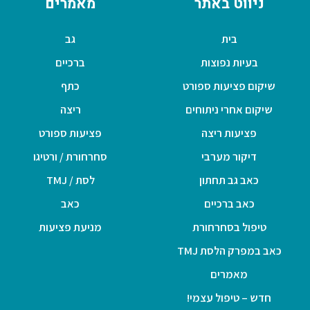
ניווט באתר
מאמרים
בית
גב
בעיות נפוצות
ברכיים
שיקום פציעות ספורט
כתף
שיקום אחרי ניתוחים
ריצה
פציעות ריצה
פציעות ספורט
דיקור מערבי
סחרחורת / ורטיגו
כאב גב תחתון
לסת / TMJ
כאב ברכיים
כאב
טיפול בסחרחורת
מניעת פציעות
כאב במפרק הלסת TMJ
מאמרים
חדש – טיפול עצמי!