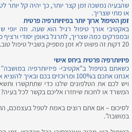
שהבעיה נמשכה זמן קצר יותר, כך יהיה קל יותר ל
או מתי שצריך.
זמן הטיפול ארוך יותר בפיזיותרפיה פרטית
באקטיבי אורך טיפול רגיל הוא שעה. וזה יופי 
ובמפרקים כמה שצריך, לתרגל באופן יסודי ורציף 
20 דקות זה פשוט לא זמן מספיק בשביל טיפול טוב.
פיזיותרפיה פרטית ביחס אישי
כשאתם בטיפול ב"אקטיבי- פיזיותרפיה במושבה" 
אנחנו אתכם ב100% ומרוכזים בכם ובאיך להוציא אתכם הכי בריאים, פעילים ומרוצים שאפשר, כדי שתוכלו לחזור לעצמיכם.
ויש לכם את הטלפונים שלנו כדי שתתקשרו ותשאל
המשרד או לחכות שיחזרו אליכם בקשר לכל בעיה? ל
לסיכום – אם אתם רוצים באמת לטפל בעצמכם, התוצא
במושבה".
הטיפול הוא מהיר ואינטנסיבי ככל שנדרש, זמן הט